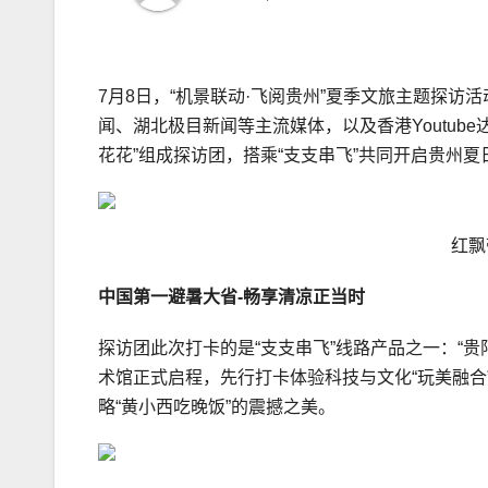
7月8日，“机景联动·飞阅贵州”夏季文旅主题探
闻、湖北极目新闻等主流媒体，以及香港Youtube达人“
花花”组成探访团，搭乘“支支串飞”共同开启贵州夏
红飘
中国第一避暑大省-畅享清凉正当时
探访团此次打卡的是“支支串飞”线路产品之一：“贵
术馆正式启程，先行打卡体验科技与文化“玩美融合”
略“黄小西吃晚饭”的震撼之美。