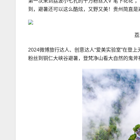
第一次来到荔波小七孔的千万粉丝大V“笔下花花”
到，避暑还可以这么酷炫，又野又美！贵州简直是
荔
2024微博旅行达人、创意达人“爱美实验室”在登
粉丝到铜仁大峡谷避暑，登梵净山看大自然的鬼斧