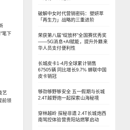
破解中女时代营销密码：塑妍萃
「再生力」战略的三重进阶
新
和”笔下
荣获第八届“绽放杯”全国赛优秀奖
——5G消息+AI赋能，提升外籍来
华人员支付便利性
长城皮卡1-4月全球累计销售
67505辆 同比增长9.7% 蝉联中国
皮卡销冠
够劲够野够安全 五一假期与长城
技艺
2.4T越野炮一起探索山海秘境
提前领
穿林越岭 探秘非遗 2.4T长城炮西
南驾控体验营贵阳站燃擎启动