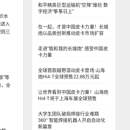
和平精英巨型运输机“空降”潍坊 数
字经济“筝筝日上”
织水
国进入
在一起，才是中国皮卡力量！长城
短则三
炮以品类创新推动皮卡市场扩容
走进“我和我的长城炮” 感受中国皮
卡力量
全球首款越野混动皮卡登场 山海
炮Hi4-T全球预售22.88万元起
饭”等
绝，全
让世界看到中国皮卡力量！山海炮
Hi4-T将于上海车展全球预售
大学生团队破局焊接行业难题
360° 智能焊接机器人开启自动化
新篇章