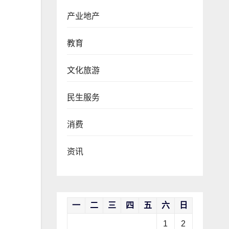
产业地产
教育
文化旅游
民生服务
消费
资讯
一
二
三
四
五
六
日
1
2