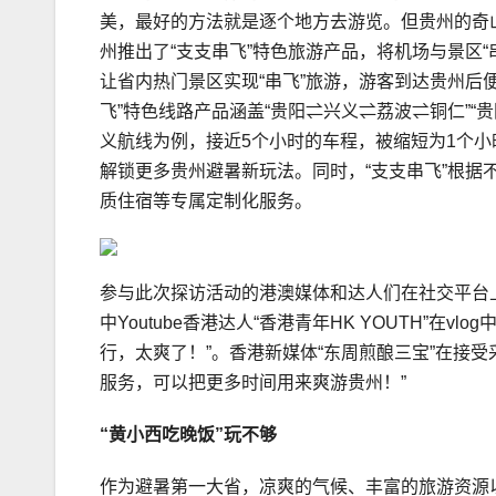
美，最好的方法就是逐个地方去游览。但贵州的奇
州推出了“支支串飞”特色旅游产品，将机场与景区“
让省内热门景区实现“串飞”旅游，游客到达贵州后
飞”特色线路产品涵盖“贵阳⇌兴义⇌荔波⇌铜仁”
义航线为例，接近5个小时的车程，被缩短为1个
解锁更多贵州避暑新玩法。同时，“支支串飞”根据
质住宿等专属定制化服务。
参与此次探访活动的港澳媒体和达人们在社交平台
中Youtube香港达人“香港青年HK YOUTH”在v
行，太爽了！”。香港新媒体“东周煎酿三宝”在接受
服务，可以把更多时间用来爽游贵州！”
“黄小西吃晚饭”玩不够
作为避暑第一大省，凉爽的气候、丰富的旅游资源