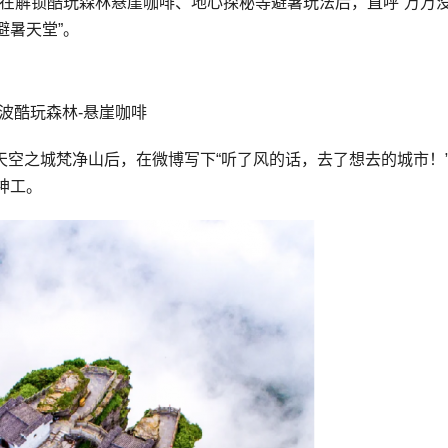
，在解锁酷玩森林悬崖咖啡、地心探秘等避暑玩法后，直呼“万万
避暑天堂”。
波酷玩森林-悬崖咖啡
上天空之城梵净山后，在微博写下“听了风的话，去了想去的城市！
神工。