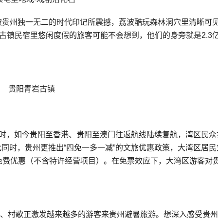
会被贵州独一无二的时代印记所震撼，荔波酷玩森林洞穴里清晰可
岩古镇民宿里悠闲度假的旅客可能不会想到，他们的身旁就是2.3
贵阳青岩古镇
小时，如今贵阳至香港、贵阳至澳门往返航线陆续复航，湾区民众
同时，贵州更推出“四免一多一减”的文旅优惠政策，大湾区居民
免费优惠（不含特许经营项目）。在免票效应下，大湾区游客对
A、村歌正激发越来越多的游客来贵州避暑旅游。想深入感受贵