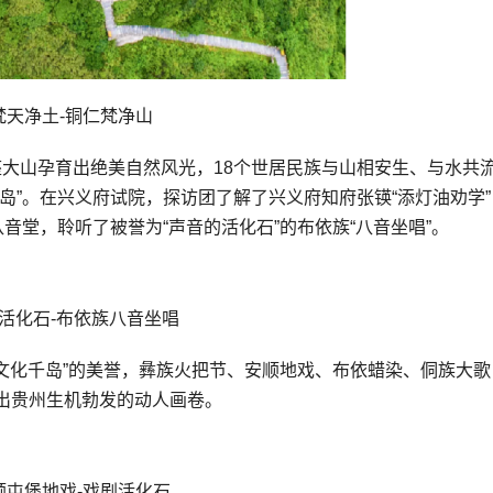
梵天净土-铜仁梵净山
万座大山孕育出绝美自然风光，18个世居民族与山相安生、与水共
岛”。在兴义府试院，探访团了解了兴义府知府张锳“添灯油劝学”
音堂，聆听了被誉为“声音的活化石”的布依族“八音坐唱”。
活化石-布依族八音坐唱
“文化千岛”的美誉，彝族火把节、安顺地戏、布依蜡染、侗族大歌
出贵州生机勃发的动人画卷。
顺屯堡地戏-戏剧活化石