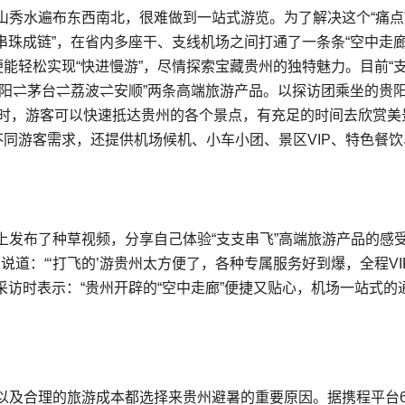
山秀水遍布东西南北，很难做到一站式游览。为了解决这个“痛点
串珠成链”，在省内多座干、支线机场之间打通了一条条“空中走廊
便能轻松实现“快进慢游”，尽情探索宝藏贵州的独特魅力。目前“
“贵阳⇌茅台⇌荔波⇌安顺”两条高端旅游产品。以探访团乘坐的贵
小时，游客可以快速抵达贵州的各个景点，有充足的时间去欣赏美
不同游客需求，还提供机场候机、小车小团、景区VIP、特色餐饮
上发布了种草视频，分享自己体验“支支串飞”高端旅游产品的感
log中说道：“‘打飞的’游贵州太方便了，各种专属服务好到爆，全程VI
采访时表示：“贵州开辟的“空中走廊”便捷又贴心，机场一站式的
以及合理的旅游成本都选择来贵州避暑的重要原因。据携程平台