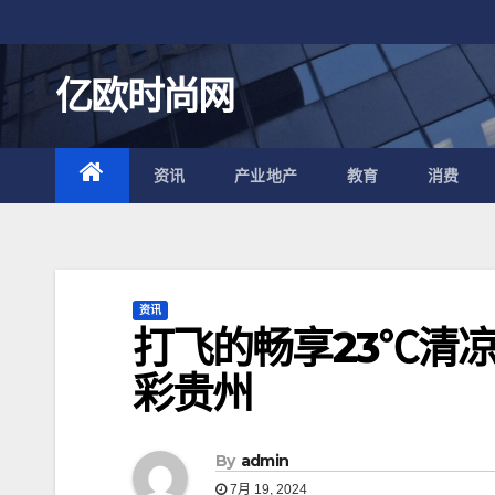
跳
至
内
亿欧时尚网
容
资讯
产业地产
教育
消费
资讯
打飞的畅享23℃清凉
彩贵州
By
admin
7月 19, 2024