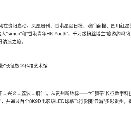
访活动在贵阳启动。凤凰周刊、香港星岛日报、澳门商报、四川红星
simon”和“香港青年HK Youth”、千万级粉丝博主”旅游约吗”
日清凉之旅。
带”长征数字科技艺术馆
阳→兴义→荔波→铜仁”。从贵州新地标——“红飘带”长征数字科
，并通过首个8K9D电影级LED球幕飞行影院“云游”多彩贵州，