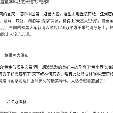
长征数字科技艺术馆飞行影院
凉爽的夏天，堪称中国第一避暑大省。这里山地丘陵奇绝，江河密
、溶洞、峡谷、湖泊等“清凉”资源，称得上“天然大空调”。当全
八月，全国的避暑大军就涌入这片17.6万平方千米的清凉乐土，
仙踪让人流连忘返。
黄果树大瀑布
的“黄金气候生态带”间，烟波浩渺的良好生态孕育了“黄小西吃晚
感受了徐霞客笔下“天下峰林何其多，唯有此处峰成林”的恢宏奇
不愧是《国家地理》强烈安利的最美峰林，太适合避暑旅居了！
兴义万峰林