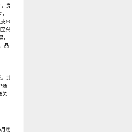
”，贵
”，
支支串
阳至兴
景，
、品
受。其
P通
通关
6月底