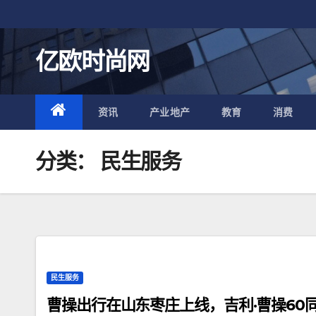
跳
至
内
亿欧时尚网
容
资讯
产业地产
教育
消费
分类：
民生服务
民生服务
曹操出行在山东枣庄上线，吉利·曹操60