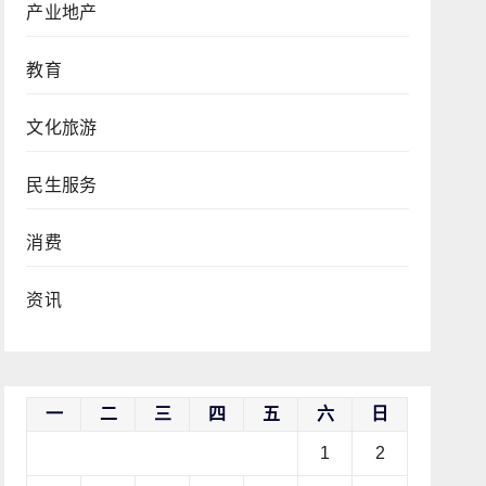
产业地产
教育
文化旅游
民生服务
消费
资讯
一
二
三
四
五
六
日
1
2