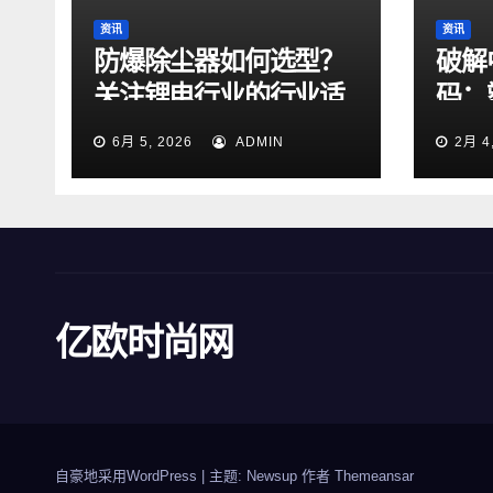
资讯
资讯
防爆除尘器如何选型？
破解
关注锂电行业的行业适
码：
配性
战略
6月 5, 2026
ADMIN
2月 4
亿欧时尚网
自豪地采用WordPress
|
主题: Newsup 作者
Themeansar