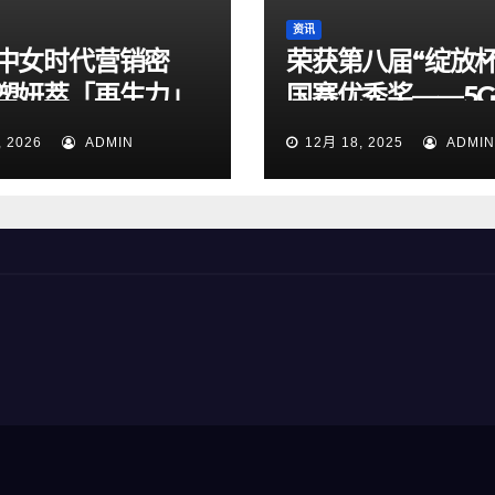
资讯
中女时代营销密
荣获第八届“绽放杯
塑妍萃「再生力」
国赛优秀奖——5
的三重进阶
+AI赋能，提升外
, 2026
ADMIN
12月 18, 2025
ADMIN
华人员支付便利性