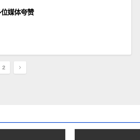
多位媒体夸赞
2