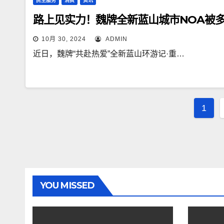
民生服务
消费
资讯
路上见实力！魏牌全新蓝山城市NOA被
10月 30, 2024
ADMIN
近日，魏牌“共赴热爱”全新蓝山环游记·重…
文
1
章
导
航
YOU MISSED