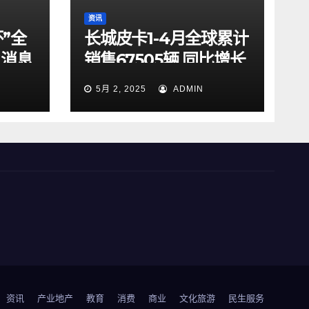
资讯
”全
长城皮卡1-4月全球累计
G消息
销售67505辆 同比增长
籍来
9.7% 蝉联中国皮卡销
5月 2, 2025
ADMIN
冠
资讯
产业地产
教育
消费
商业
文化旅游
民生服务