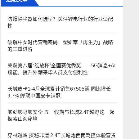
防爆除尘器如何选型？关注锂电行业的行业适配
性
破解中女时代营销密码：塑妍萃「再生力」战略
的三重进阶
荣获第八届“绽放杯”全国赛优秀奖——5G消息+AI
赋能，提升外籍来华人员支付便利性
长城皮卡1-4月全球累计销售67505辆 同比增长
9.7% 蝉联中国皮卡销冠
够劲够野够安全 五一假期与长城2.4T越野炮一起
探索山海秘境
穿林越岭 探秘非遗 2.4T长城炮西南驾控体验营贵