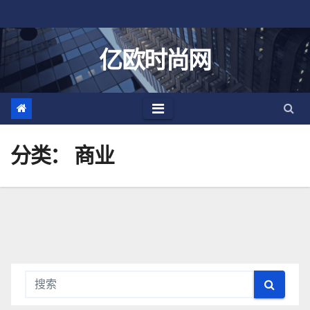
跳
至
内
亿欧时尚网
容
分类：
商业