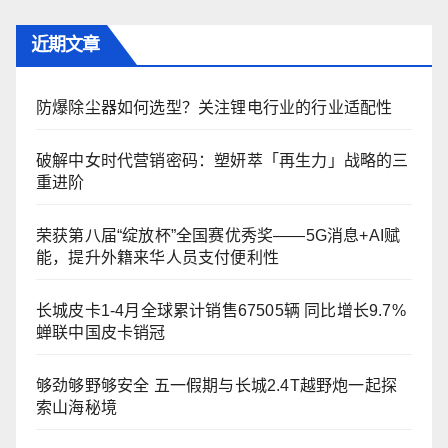
近期文章
防爆除尘器如何选型？关注锂电行业的行业适配性
破解中女时代营销密码：塑妍萃「再生力」战略的三
重进阶
荣获第八届“绽放杯”全国赛优秀奖——5G消息+AI赋
能，提升外籍来华人员支付便利性
长城皮卡1-4月全球累计销售67505辆 同比增长9.7%
蝉联中国皮卡销冠
够劲够野够安全 五一假期与长城2.4T越野炮一起探
索山海秘境