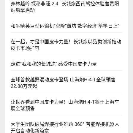
穿林越岭 探秘非遗 2.4T长城炮西南驾控体验营贵阳
站燃擎启动
和平精英巨型运输机“空降”潍坊 数字经济“筝筝日上”
在一起，才是中国皮卡力量！长城炮以品类创新推动
皮卡市场扩容
走进“我和我的长城炮” 感受中国皮卡力量
全球首款越野混动皮卡登场 山海炮Hi4-T全球预售
22.88万元起
让世界看到中国皮卡力量！山海炮Hi4-T将于上海车
展全球预售
大学生团队破局焊接行业难题 360° 智能焊接机器人
开启自动化新篇章