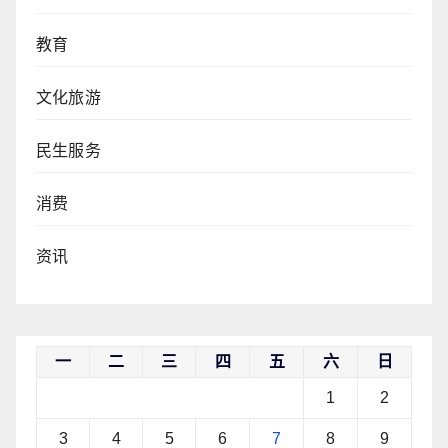
教育
文化旅游
民生服务
消费
资讯
一
二
三
四
五
六
日
1
2
3
4
5
6
7
8
9