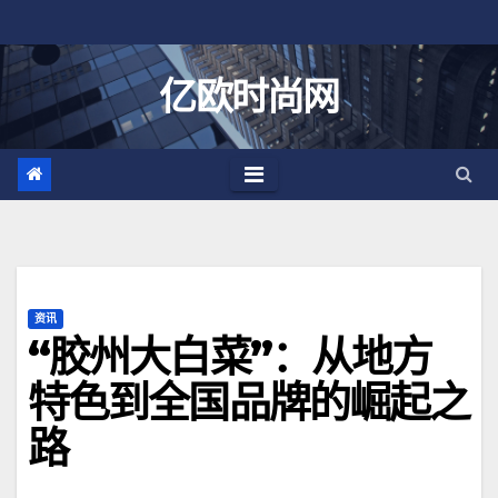
跳
至
内
亿欧时尚网
容
资讯
“胶州大白菜”：从地方
特色到全国品牌的崛起之
路