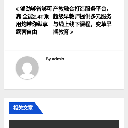
文
够劲够省够可
产教融合打造服务平台，
靠 全能2.4T乘
超级早教师提供多元服务
章
用炮带你纵享
与线上线下课程，变革早
导
露营自由
期教育
航
By
admin
相关文章