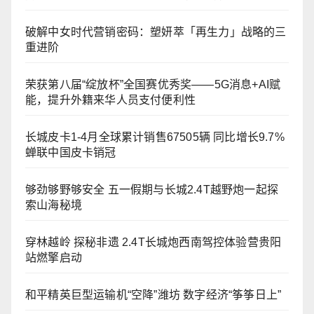
破解中女时代营销密码：塑妍萃「再生力」战略的三
重进阶
荣获第八届“绽放杯”全国赛优秀奖——5G消息+AI赋
能，提升外籍来华人员支付便利性
长城皮卡1-4月全球累计销售67505辆 同比增长9.7%
蝉联中国皮卡销冠
够劲够野够安全 五一假期与长城2.4T越野炮一起探
索山海秘境
穿林越岭 探秘非遗 2.4T长城炮西南驾控体验营贵阳
站燃擎启动
和平精英巨型运输机“空降”潍坊 数字经济“筝筝日上”