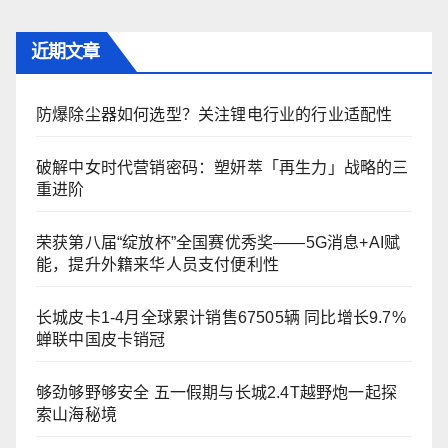
近期文章
防爆除尘器如何选型？关注锂电行业的行业适配性
破解中女时代营销密码：塑妍萃「再生力」战略的三
重进阶
荣获第八届“绽放杯”全国赛优秀奖——5G消息+AI赋
能，提升外籍来华人员支付便利性
长城皮卡1-4月全球累计销售67505辆 同比增长9.7%
蝉联中国皮卡销冠
够劲够野够安全 五一假期与长城2.4T越野炮一起探
索山海秘境