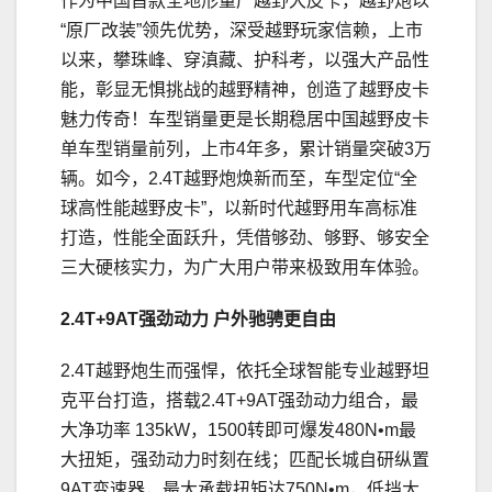
作为中国首款全地形量产越野大皮卡，越野炮以
“原厂改装”领先优势，深受越野玩家信赖，上市
以来，攀珠峰、穿滇藏、护科考，以强大产品性
能，彰显无惧挑战的越野精神，创造了越野皮卡
魅力传奇！车型销量更是长期稳居中国越野皮卡
单车型销量前列，上市4年多，累计销量突破3万
辆。如今，2.4T越野炮焕新而至，车型定位“全
球高性能越野皮卡”，以新时代越野用车高标准
打造，性能全面跃升，凭借够劲、够野、够安全
三大硬核实力，为广大用户带来极致用车体验。
2
.4T+9AT强劲动力
户外驰骋更自由
2.4T越野炮生而强悍，依托全球智能专业越野坦
克平台打造，搭载2.4T+9AT强劲动力组合，最
大净功率 135kW，1500转即可爆发480N•m最
大扭矩，强劲动力时刻在线；匹配长城自研纵置
9AT变速器，最大承载扭矩达750N•m，低挡大