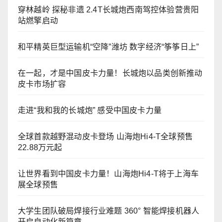
穿林越岭 探秘非遗 2.4T长城炮西南驾控体验营贵阳
站燃擎启动
和平精英巨型运输机“空降”潍坊 数字经济“筝筝日上”
在一起，才是中国皮卡力量！长城炮以品类创新推动
皮卡市场扩容
走进“我和我的长城炮” 感受中国皮卡力量
全球首款越野混动皮卡登场 山海炮Hi4-T全球预售
22.88万元起
让世界看到中国皮卡力量！山海炮Hi4-T将于上海车
展全球预售
大学生团队破局焊接行业难题 360° 智能焊接机器人
开启自动化新篇章