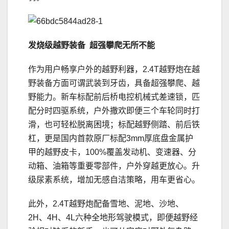
发烧级
越野装备
超强攀爬
无所不能
作为用户畅享户外的越野利器，2.4T越野炮在越
野装备方面可谓武装到牙齿，具备超强攀爬、越
野能力。新车标配前后桥电控机械式差速锁，匹
配分时四驱系统，户外撒欢即便三个车轮同时打
滑，也可轻松脱离困境；标配越野侧踏、前后铁
杠，更是国内首款原厂标配3mm厚底盘金属护
甲的越野皮卡，100%覆盖发动机、变速器、分
动箱、油箱等重要零部件，户外穿越更放心。升
级尿素系统，增加无感自洁策略，用车更省心。
此外，2.4T越野炮配备雪地、泥地、沙地、
2H、4H、4L六种全地形驾驶模式，即便越野经