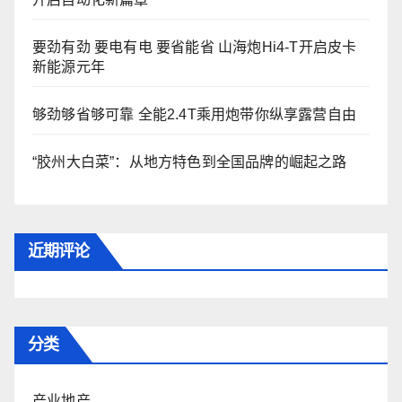
要劲有劲 要电有电 要省能省 山海炮Hi4-T开启皮卡
新能源元年
够劲够省够可靠 全能2.4T乘用炮带你纵享露营自由
“胶州大白菜”：从地方特色到全国品牌的崛起之路
近期评论
分类
产业地产