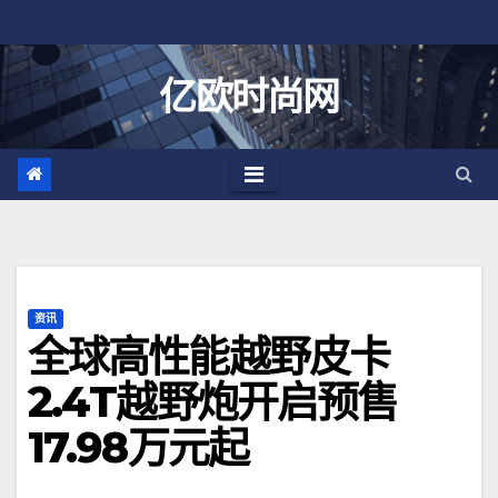
跳
至
内
亿欧时尚网
容
资讯
全球高性能越野皮卡
2.4T越野炮开启预售
17.98万元起