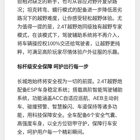
验相对缺乏的新手，也可从容应对野外复杂路
况；坦克转弯、蠕行模式的配备进一步降低恶劣
路况下的越野难度，让你感受轻松越野体验。尤
为值得一提的是，2.4T越野炮同级独有越野专家
模式，在该模式下，驾驶辅助系统将不再介入，
将车辆操控权100%交还给驾驶者，让越野更纯
粹，可满足高阶玩家尽情体验户外征服的乐趣。
标杆级安全保障
呵护出行
每一步
长城炮始终将安全视为一切的前提。2.4T越野炮
配备ESP车身稳定系统；搭载高阶智能驾驶辅助
系统，功能涵盖ACC自适应巡航、AEB主动刹
车、碰撞预警、智慧躲闪、车道保持等诸多功
能，用科技保障安全。全车配备6个安全气囊、
高强度车身，以全方位铠甲守护，保障行车安
全，呵护用户每一个精彩瞬间。