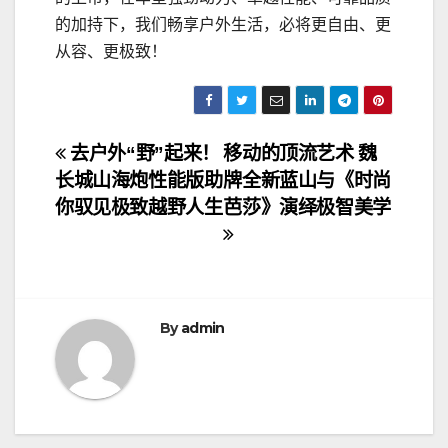
的加持下，我们畅享户外生活，必将更自由、更
从容、更极致！
文
去户外“野”起来！
移动的顶流艺术 魏
长城山海炮性能版助
牌全新蓝山与《时尚
章
你驭见极致越野人生
芭莎》演绎极智美学
导
航
By
admin