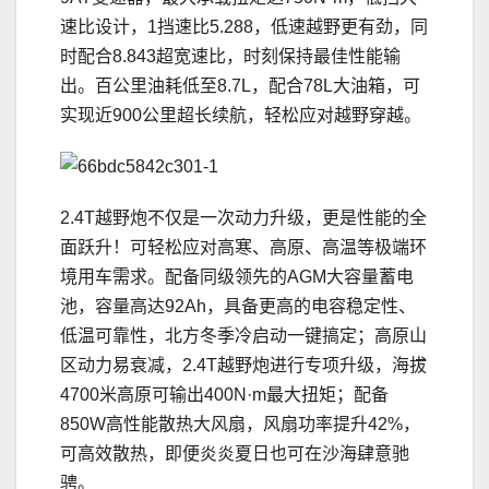
速比设计，1挡速比5.288，低速越野更有劲，同
时配合8.843超宽速比，时刻保持最佳性能输
出。百公里油耗低至8.7L，配合78L大油箱，可
实现近900公里超长续航，轻松应对越野穿越。
2.4T越野炮不仅是一次动力升级，更是性能的全
面跃升！可轻松应对高寒、高原、高温等极端环
境用车需求。配备同级领先的AGM大容量蓄电
池，容量高达92Ah，具备更高的电容稳定性、
低温可靠性，北方冬季冷启动一键搞定；高原山
区动力易衰减，2.4T越野炮进行专项升级，海拔
4700米高原可输出400N·m最大扭矩；配备
850W高性能散热大风扇，风扇功率提升42%，
可高效散热，即便炎炎夏日也可在沙海肆意驰
骋。