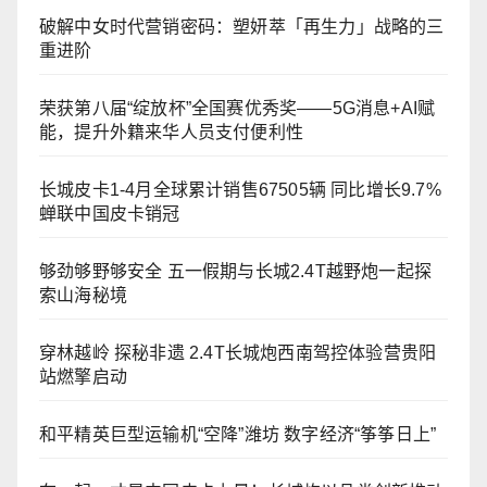
破解中女时代营销密码：塑妍萃「再生力」战略的三
重进阶
荣获第八届“绽放杯”全国赛优秀奖——5G消息+AI赋
能，提升外籍来华人员支付便利性
长城皮卡1-4月全球累计销售67505辆 同比增长9.7%
蝉联中国皮卡销冠
够劲够野够安全 五一假期与长城2.4T越野炮一起探
索山海秘境
穿林越岭 探秘非遗 2.4T长城炮西南驾控体验营贵阳
站燃擎启动
和平精英巨型运输机“空降”潍坊 数字经济“筝筝日上”