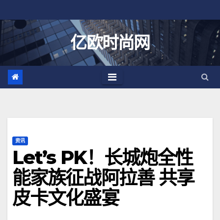
跳
至
内
亿欧时尚网
容
资讯
Let’s PK！长城炮全性
能家族征战阿拉善 共享
皮卡文化盛宴