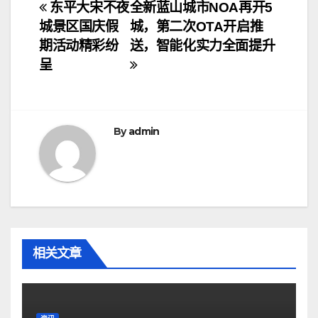
文
东平大宋不夜
全新蓝山城市NOA再开5
城景区国庆假
城，第二次OTA开启推
章
期活动精彩纷
送，智能化实力全面提升
导
呈
航
By
admin
相关文章