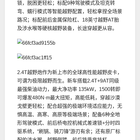
锁，脱困更轻松；标配9种驾驶模式及坦克转
弯、蠕行模式等智能越野配置，轻松拿捏全场景
路况；标配前后金属保险杠、18英寸越野AT胎
及涉水喉等硬核越野装备，长途穿越更从容。
2.4T越野炮作为新上市的全球高性能越野皮卡，
可谓为极限越野而生。新车搭载2.4T+9AT同级
最强柴油动力，最大净功率 135kW，1500转即
可爆发480N·m最大扭矩，高能低耗，穿越沙漠
戈壁更轻松；配合超强的极端环境适应能力，无
惧高温、高寒、高原等极端场景；配备6种全地
形驾驶模式、前后桥电控机械式差速锁+分时四
驱系统，“刷锅、骑刀锋”游刃有余；还有原厂标
配的涉水喉、越野侧踏、前后铁质竞技杠、