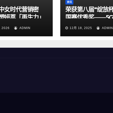
资讯
中女时代营销密
荣获第八届“绽放杯
塑妍萃「再生力」
国赛优秀奖——5
的三重进阶
+AI赋能，提升外
, 2026
ADMIN
12月 18, 2025
ADMIN
华人员支付便利性