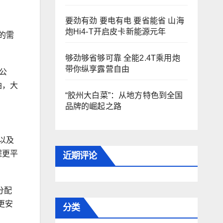
要劲有劲 要电有电 要省能省 山海
炮Hi4-T开启皮卡新能源元年
的需
够劲够省够可靠 全能2.4T乘用炮
带你纵享露营自由
公
油，大
“胶州大白菜”：从地方特色到全国
品牌的崛起之路
以及
程更平
近期评论
分配
更安
分类