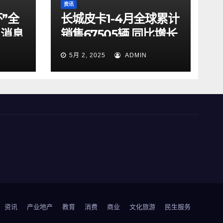
资讯
”全
长城皮卡1-4月全球累计
G消息
销售67505辆 同比增长
籍来
9.7% 蝉联中国皮卡销
5月 2, 2025
ADMIN
冠
资讯
产业地产
教育
消费
商业
文化旅游
民生服务