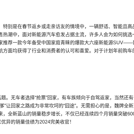
。特别是在春节返乡或走亲访友的情境中，一辆舒适、智能且高
售热潮中，面对新能源汽车愈发占据主流，许多人会为如何挑选
家推荐一款今年备受中国家庭青睐的爆款大六座新能源SUV——
航方面均获得了行业和消费者的认可和喜爱。对于计划年前购车
话题。无车者选择“抢票”回家，有车族倾向于自驾返家，当然还有
爹”让回家之路成为非常坎坷的“囧途”。无需担心的是，魏牌全新
，全新蓝山的销量稳步增长，不仅已经连续四个月销量突破600
，以优异的销量佳绩为2024完美收官！