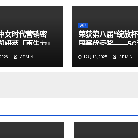
资讯
中女时代营销密
荣获第八届“绽放杯
塑妍萃「再生力」
国赛优秀奖——5G
的三重进阶
+AI赋能，提升外
2026
ADMIN
12月 18, 2025
ADMIN
华人员支付便利性