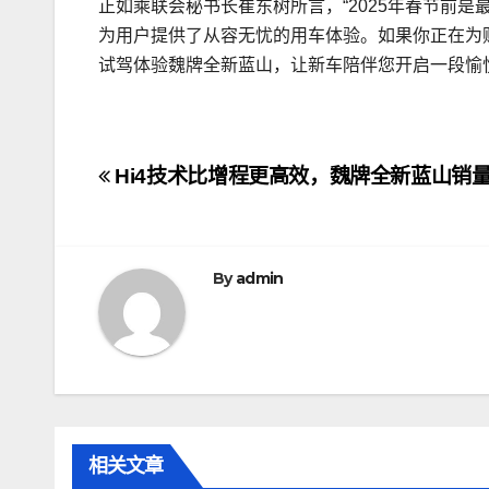
正如乘联会秘书长崔东树所言，“2025年春节前是
为用户提供了从容无忧的用车体验。如果你正在为
试驾体验魏牌全新蓝山，让新车陪伴您开启一段愉
文
Hi4技术比增程更高效，魏牌全新蓝山销
章
导
By
admin
航
相关文章