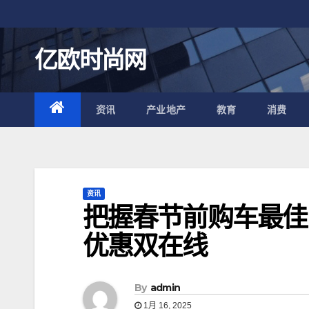
跳
至
内
亿欧时尚网
容
资讯
产业地产
教育
消费
资讯
把握春节前购车最佳
优惠双在线
By
admin
1月 16, 2025