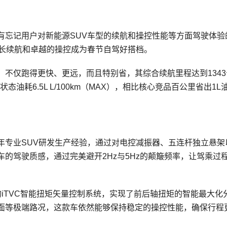
有忘记用户对新能源SUV车型的续航和操控性能等方面驾驶体验
超长续航和卓越的操控成为春节自驾好搭档。
不仅跑得更快、更远，而且特别省，其综合续航里程达到1343
荷电状态油耗6.5L L/100km（MAX），相比核心竞品百公里省出1L
。
年专业SUV研发生产经验，通过对电控减振器、五连杆独立悬架
的驾驶质感，通过完美避开2Hz与5Hz的颠簸频率，让驾乘过
的iTVC智能扭矩矢量控制系统，实现了前后轴扭矩的智能最大化
面等极端路况，这款车依然能够保持稳定的操控性能，确保行程