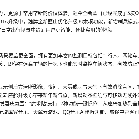
力，更源于常用常新的价值体验。距今全新蓝山已经完成了5次O
TA升级中，魏牌全新蓝山优化升级30余项功能，新增哨兵模式
在日常出行场景中给到用户更智能、便捷实用的体验。
，场景覆盖更全面，拥有更加丰富的监测目标包括：行人、两轮车
障，即使在远离车辆的情况下也能实时监控车辆状态，有效防止
D显示侧后方清晰影像，夜间、大雾或雨雪天气下有效消除盲区，
全新座舱升级亦带来新年新气象，新增动态壁纸与可移动无线外设
发喜庆氛围；“魔术贴”支持12种功能一键操作，从座椅加热到全
增库客音乐、天翼云游戏、QQ音乐AI伴听功能，旅途中乘客