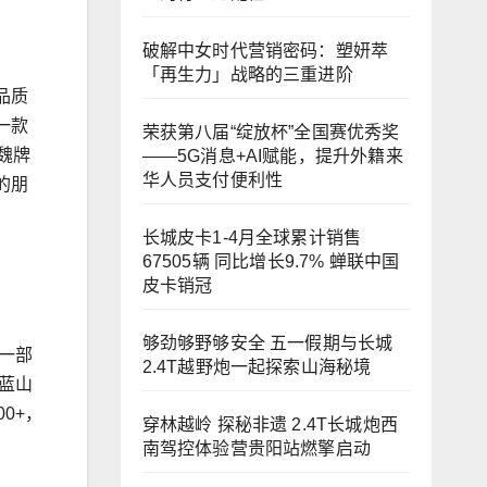
破解中女时代营销密码：塑妍萃
「再生力」战略的三重进阶
品质
一款
荣获第八届“绽放杯”全国赛优秀奖
魏牌
——5G消息+AI赋能，提升外籍来
华人员支付便利性
的朋
长城皮卡1-4月全球累计销售
67505辆 同比增长9.7% 蝉联中国
皮卡销冠
够劲够野够安全 五一假期与长城
一部
2.4T越野炮一起探索山海秘境
蓝山
0+，
穿林越岭 探秘非遗 2.4T长城炮西
南驾控体验营贵阳站燃擎启动