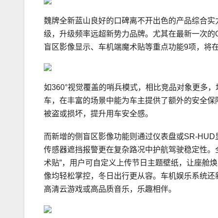
魏牌全新蓝山良好的口碑离不开出色的产品综合实
级，升级频率远超新势力品牌。尤其在最新一次的O
盲区影像显示、车机端魔术贴等重点功能9项，将
如360°视觉覆盖的哨兵模式，相比竞品对象更多
车，在丰富的场景中能为车主提供了额外的安全保
被盗或损坏，提升用车安全感。
而新增的侧盲区影像功能则通过仪表盘或SR-HU
传感器遮挡报警更在复杂路况中护航驾驶稳定性。
术贴”，用户可自定义上传节日主题壁纸，让座舱焕
像均轻松掌控，冬日出行更从容。车机娱乐系统还新
高清云游戏或高品质音乐，乐趣相伴。