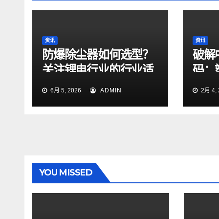
资讯
资讯
防爆除尘器如何选型？
破解
关注锂电行业的行业适
码：
配性
战略
6月 5, 2026
ADMIN
2月 4, 
YOU MISSED