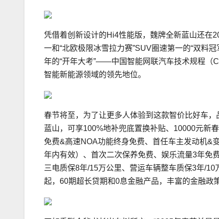
凭借着创新设计的Hi4性能版，魏牌全新蓝山还在2
一和“北欧极限冰雪拉力赛”SUV圈速第一的“双料冠军”。而
年的“开年大考”——中国智能网联汽车技术规程（C
智能新能源领域的领先地位。
春节将至，为了让更多人体验到这款智价比好车，品
蓝山，可享100%地补兜底置换补贴、10000元新春
免费&高速NOA功能终身免费、首任车主发动机&
年内有效）、首次二次保养免费、娱乐流量3年免费，
三电质保8年/15万公里、营运车辆整车质保3年/1
起，60期超长贷期和0息金融产品，丰富的金融政