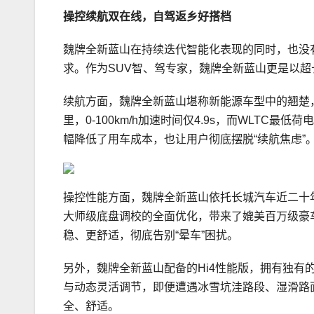
操控续航双在线，自驾返乡好搭档
魏牌全新蓝山在持续迭代智能化表现的同时，也没
求。作为SUV智、驾专家，魏牌全新蓝山更是以
续航方面，魏牌全新蓝山堪称新能源车型中的翘楚，
里，0-100km/h加速时间仅4.9s，而WLTC最低
幅降低了用车成本，也让用户彻底摆脱“续航焦虑”
操控性能方面，魏牌全新蓝山依托长城汽车近二十
大师级底盘调校的全面优化，带来了媲美百万级豪车
稳、更舒适，彻底告别“晕车”困扰。
另外，魏牌全新蓝山配备的Hi4性能版，拥有独有
与动态灵活调节，即便遭遇冰雪坑洼路段、湿滑路
全、舒适。