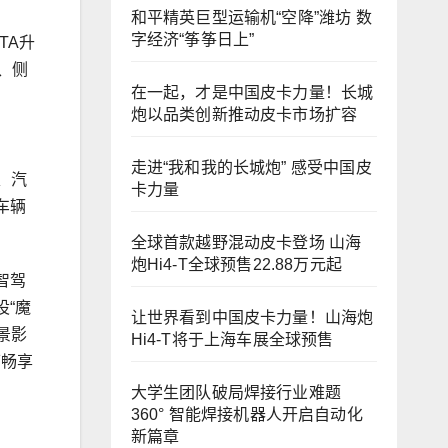
和平精英巨型运输机“空降”潍坊 数
字经济“筝筝日上”
TA升
、侧
在一起，才是中国皮卡力量！长城
炮以品类创新推动皮卡市场扩容
走进“我和我的长城炮” 感受中国皮
、汽
卡力量
车辆
全球首款越野混动皮卡登场 山海
炮Hi4-T全球预售22.88万元起
智驾
“魔
让世界看到中国皮卡力量！山海炮
景影
Hi4-T将于上海车展全球预售
可畅享
大学生团队破局焊接行业难题
360° 智能焊接机器人开启自动化
新篇章