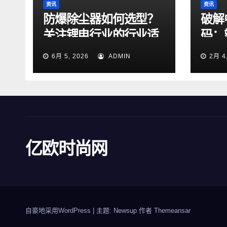
资讯
资讯
防爆除尘器如何选型？
破解
关注锂电行业的行业适
码：
配性
战略
6月 5, 2026
ADMIN
2月 4
亿欧时尚网
自豪地采用WordPress
|
主题: Newsup 作者
Themeansar