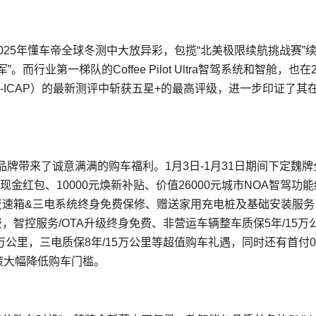
025年懂车帝全球冬测中大放异彩，包揽“北美极限续航挑战赛”
行业第一梯队的Coffee Pilot Ultra智驾系统和智舱，也在2
-ICAP）的最新测评中斩获五星+的最高评级，进一步印证了其
牌带来了诚意满满的购车福利。1月3日-1月31日期间下定魏牌
现金红包、10000元焕新补贴、价值26000元城市NOA智驾功
变速箱&三电系统终身免费保修、赠送家用充电桩及基础安装服务
智控服务/OTA升级终身免费、非营运车辆整车质保5年/15万
0万公里，三电质保8年/15万公里等超值购车礼遇，同时还有首付0
策大幅降低购车门槛。