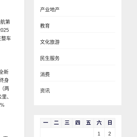
产业地产
续航第
教育
025
在整车
文化旅游
民生服务
全新
消费
能终身
（两
资讯
公里、
%
一
二
三
四
五
六
日
1
2