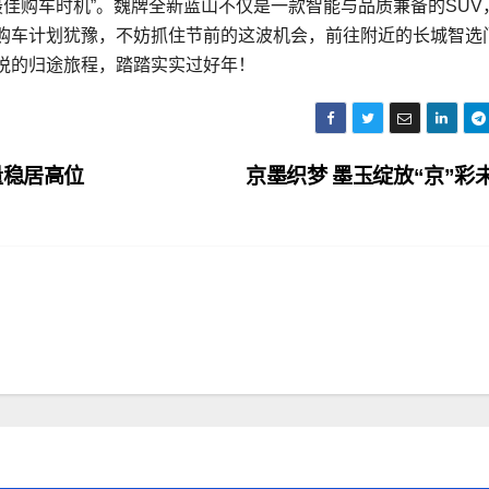
最佳购车时机”。魏牌全新蓝山不仅是一款智能与品质兼备的SUV
购车计划犹豫，不妨抓住节前的这波机会，前往附近的长城智选
悦的归途旅程，踏踏实实过好年！
量稳居高位
京墨织梦 墨玉绽放“京”彩