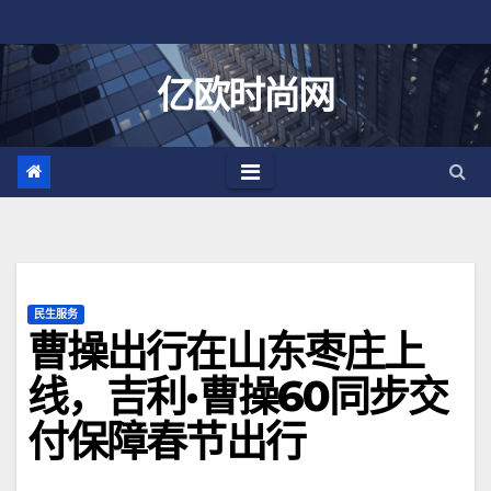
跳
至
内
亿欧时尚网
容
民生服务
曹操出行在山东枣庄上
线，吉利·曹操60同步交
付保障春节出行