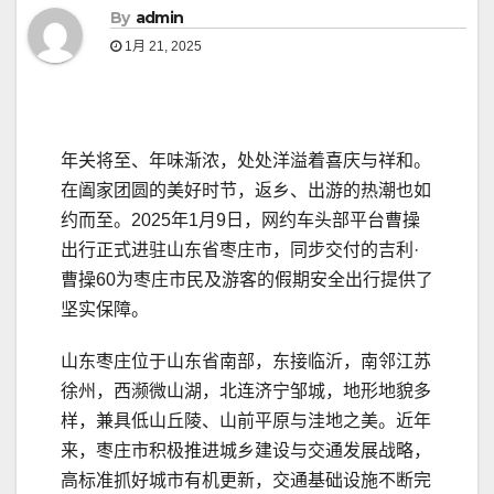
By
admin
1月 21, 2025
年关将至、年味渐浓，处处洋溢着喜庆与祥和。
在阖家团圆的美好时节，返乡、出游的热潮也如
约而至。2025年1月9日，网约车头部平台曹操
出行正式进驻山东省枣庄市，同步交付的吉利·
曹操60为枣庄市民及游客的假期安全出行提供了
坚实保障。
山东枣庄位于山东省南部，东接临沂，南邻江苏
徐州，西濒微山湖，北连济宁邹城，地形地貌多
样，兼具低山丘陵、山前平原与洼地之美。近年
来，枣庄市积极推进城乡建设与交通发展战略，
高标准抓好城市有机更新，交通基础设施不断完