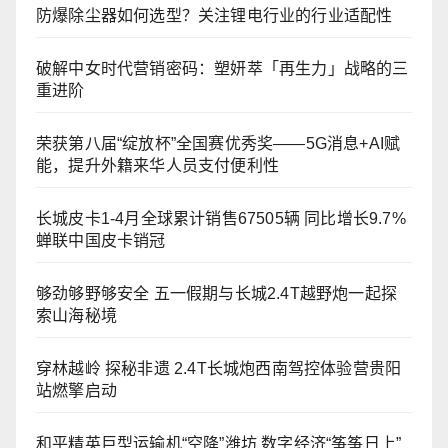
防爆除尘器如何选型？关注锂电行业的行业适配性
破解中女时代营销密码：塑妍萃「再生力」战略的三
重进阶
荣获第八届“绽放杯”全国赛优秀奖——5G消息+AI赋
能，提升外籍来华人员支付便利性
长城皮卡1-4月全球累计销售67505辆 同比增长9.7%
蝉联中国皮卡销冠
够劲够野够安全 五一假期与长城2.4T越野炮一起探
索山海秘境
穿林越岭 探秘非遗 2.4T长城炮西南驾控体验营贵阳
站燃擎启动
和平精英巨型运输机“空降”潍坊 数字经济“筝筝日上”