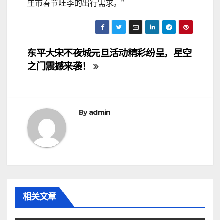
庄市春节旺季的出行需求。”
文
东平大宋不夜城元旦活动精彩纷呈，星空
之门震撼来袭！
章
导
航
By
admin
相关文章