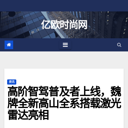
跳
至
内
亿欧时尚网
容
资讯
高阶智驾普及者上线，魏
牌全新高山全系搭载激光
雷达亮相