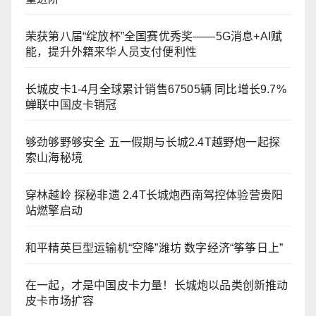
荣获第八届“绽放杯”全国赛优秀奖——5G消息+AI赋
能，提升外籍来华人员支付便利性
长城皮卡1-4月全球累计销售67505辆 同比增长9.7%
蝉联中国皮卡销冠
够劲够野够安全 五一假期与长城2.4T越野炮一起探
索山海秘境
穿林越岭 探秘非遗 2.4T长城炮西南驾控体验营贵阳
站燃擎启动
和平精英巨型运输机“空降”潍坊 数字经济“筝筝日上”
在一起，才是中国皮卡力量！长城炮以品类创新推动
皮卡市场扩容