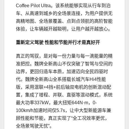
Coffee Pilot Ultra。该系统能够实现从行车到泊
车、从高速到城乡的全场景连接，为用户提供无
高精地图、全场景覆盖、点到点领航的高阶智能
体验，让车辆越开越聪明，让用户越开越放心。
重新定义驾驶 性能和节能并行才是真好开
真正的驾驭，是对每一份力量与每一滴能量的精
准把控。魏牌全新高山不仅突破了智驾与空间的
边界，更回归造车本质，加速迈向全民四驱时
代。魏牌全新高山全系搭载长城汽车Hi4性能
版，采用混联+4挡+前后轴双电机的创新混动配
置，集成了增程、并联、直驱等混动模式，系统
最大功率337kW，最大扭矩644N·m，0-
100km/h加速时间仅5.7s，让中大型新能源车兼
顾性能和节能，真正实现了“全工况效率更优，
全场景驾驶无忧”。