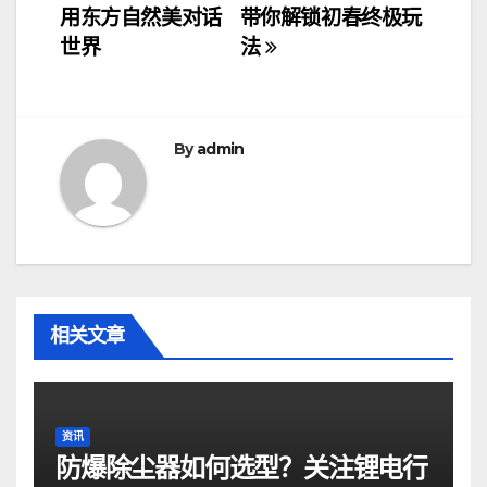
章
用东方自然美对话
带你解锁初春终极玩
导
世界
法
航
By
admin
相关文章
资讯
防爆除尘器如何选型？关注锂电行