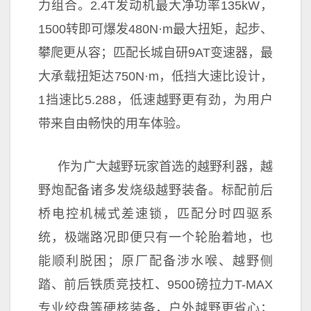
力组合。2.4T发动机最大净功率135kW，
1500转即可爆发480N·m最大扭矩，起步、
攀爬更从容；匹配长城自研9AT变速器，最
大承载扭矩达750N·m，低挡大速比设计，
1挡速比5.288，低速越野更有劲，为用户
带来自由畅快的用车体验。
作为广大越野
玩家首选的越野利器，越
野炮配备诸多发烧级越野装备。标配前后
桥电控机械式差速锁，匹配分时四驱系
统，极端路况即便只有一个轮胎着地，也
能顺利脱困；原厂配备涉水喉、越野侧
踏、前后铁质
竞技杠、9500磅拉力T-MAX
专业绞盘等硬核装备，户外越野更省心；