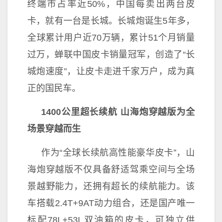
终端市占率
近50%，
中国每卖出两
台皮
卡，就有一
台是长城。长城炮诞生5年多，
全球累计用户
近70万辆，累计51个月销量
过万，蝉联
中国皮卡销量冠军，创造了“长
城炮速度”，让皮卡走进千家万户，成为真
正的国民车。
1400公里超长续航
山海炮穿越版
为全
场景穿越而生
作为“全球长续航高
性能豪华皮卡”，山
海炮穿越版不仅具备舒适驾乘空间与全场
景越野能力，还拥有超长的续航能力。该
车搭载2.4T+9AT动力组合，还是国产唯一
标配78L+53L双油箱的皮卡，可
独立供