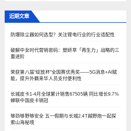
近期文章
防爆除尘器如何选型？关注锂电行业的行业适配性
破解中女时代营销密码：塑妍萃「再生力」战略的三
重进阶
荣获第八届“绽放杯”全国赛优秀奖——5G消息+AI赋
能，提升外籍来华人员支付便利性
长城皮卡1-4月全球累计销售67505辆 同比增长9.7%
蝉联中国皮卡销冠
够劲够野够安全 五一假期与长城2.4T越野炮一起探
索山海秘境