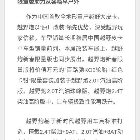
限量版
助力从容畅享户外
作为
中国首款全地形量产越野大皮卡，
越野炮以“原厂改装”领先优势，深受越野
玩
家信赖，车型销量长期稳居
中国越野皮卡
单车型销量前列。本届改装车展上，越野
炮新春限量版也同步展出。越野炮新春限
量版将价值万元的“百路驰KO2轮胎+红色
卡钳”限量套装加装于越野炮2.0T汽油高阶
版、越野炮2.0T汽油珠峰版、越野炮2.4T
柴油高阶版中，让车辆极致
性能再跃升。
越野炮基于
新时代越野用车高标准打
造，搭载2.4T柴油+9AT、2.0T汽油+8AT动