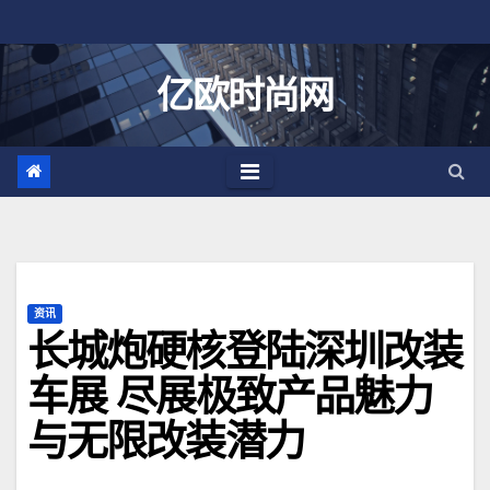
跳
至
内
亿欧时尚网
容
资讯
长城炮硬核登陆深圳改装
车展 尽展极致产品魅力
与无限改装潜力