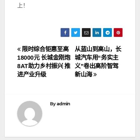
上！
文
限时综合钜惠至高
从蓝山到高山，长
18000元 长城金刚炮
城汽车用“务实主
章
8AT助力乡村振兴 推
义”卷出高阶智驾
导
进产业升级
新山海
航
By
admin