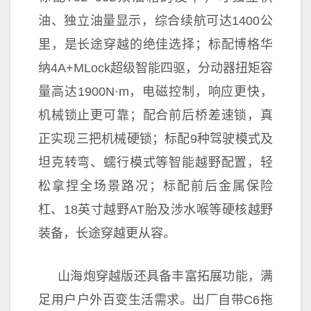
油、
独立油量显示，综合续航可达1400公
里，是长途穿越的绝佳选择；标配博格华
纳4A+MLock超级智能四驱，分动器扭矩容
量高达1900N·m，电磁控制，响应更快，
机械锁止更可靠；配合前后桥差速锁，真
正实现三把机械硬锁；标配9种驾驶模式及
坦克转弯、蠕行模式等智能越野配置，轻
松拿捏全场景路况；标配前后金属保险
杠、18英寸越野AT胎及涉水喉等硬核越野
装备，长途穿越更从容。
山海炮穿越版还具备丰富拓展功能，满
足用户户外百变生活需求。出厂自带C6拖