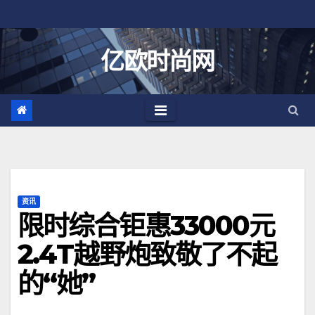
跳
至
内
亿欧时尚网
容
资讯
限时综合钜惠33000元
2.4T越野炮致敬了不起
的“她”