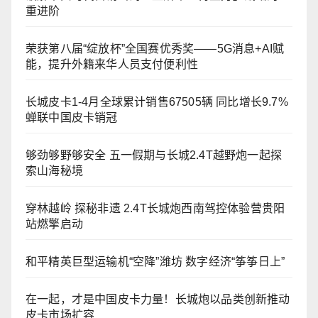
重进阶
荣获第八届“绽放杯”全国赛优秀奖——5G消息+AI赋
能，提升外籍来华人员支付便利性
长城皮卡1-4月全球累计销售67505辆 同比增长9.7%
蝉联中国皮卡销冠
够劲够野够安全 五一假期与长城2.4T越野炮一起探
索山海秘境
穿林越岭 探秘非遗 2.4T长城炮西南驾控体验营贵阳
站燃擎启动
和平精英巨型运输机“空降”潍坊 数字经济“筝筝日上”
在一起，才是中国皮卡力量！长城炮以品类创新推动
皮卡市场扩容