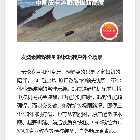
发烧级
越
野装备
轻松玩转户外全场景
无论岁月如何变迁，“她”要的只是坚定如初的
陪伴，2.4T越野炮“原厂改装”的领先优势，带你
体验最纯粹的驾驶乐趣。2.4T越野炮标配前后桥
电控机械式差速锁，匹配分时四驱，越野性能超
强悍，面对交叉轴、炮弹坑等极限路况，即便三
个车轮同时打滑，也可从容脱困；原厂配备涉水
喉、越野侧踏、前后铁质竞技杠、9500磅拉力T-
MAX专业绞盘等硬核装备，户外畅玩更省心。