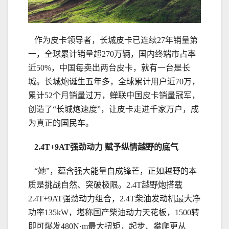
作为皮卡领导者，长城皮卡已连续27年销量第
一，全球累计销量超270万辆，国内终端市占率
近50%，中国每卖出两台皮卡，就有一台是长
城。长城炮诞生五年多，全球累计用户近70万，
累计52个月销量过万，蝉联中国皮卡销量冠军，
创造了“长城炮速度”，让皮卡走进千家万户，成
为真正的国民车。
2
.4
T+
9
AT
强劲动力
赋予纵情越野的底气
“她”，蕴含强大能量自成锋芒，正如越野的本
质是挑战自然、突破极限。2.4T越野炮搭载
2.4T+9AT强劲动力组合，2.4T柴油发动机最大净
功率135kW，堪称国产柴油动力天花板，1500转
即可爆发480N·m最大扭矩，起步、攀爬更从