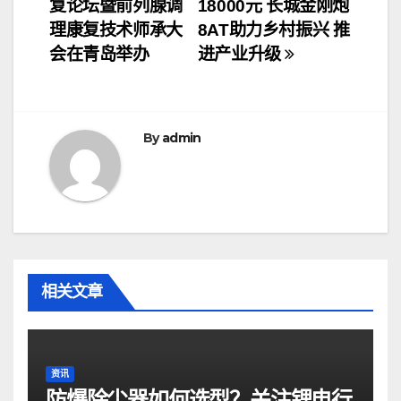
复论坛暨前列腺调
18000元 长城金刚炮
章
理康复技术师承大
8AT助力乡村振兴 推
导
会在青岛举办
进产业升级
航
By
admin
相关文章
资讯
防爆除尘器如何选型？关注锂电行