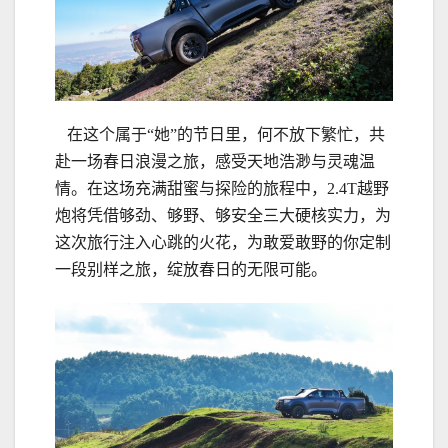
在这个属于“她”的节日里，何不放下繁忙，共
赴一场春日浪漫之旅，感受天地浩渺与灵魂温
情。在这场充满甜蜜与探险的旅程中，2.4T越野
炮将凭借够劲、够野、够安全三大硬核实力，为
这次旅行注入心跳的火花，为敢爱敢野的你定制
一段别样之旅，绽放春日的无限可能。