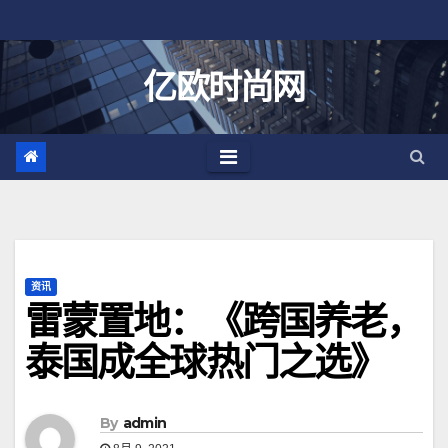
跳
至
内
亿欧时尚网
容
资讯
雷蒙置地：《跨国养老，
泰国成全球热门之选》
By
admin