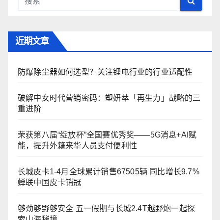
近期文章
防爆除尘器如何选型？关注锂电行业的行业适配性
破解中女时代营销密码：塑妍萃「再生力」战略的三
重进阶
荣获第八届“绽放杯”全国赛优秀奖——5G消息+AI赋
能，提升外籍来华人员支付便利性
长城皮卡1-4月全球累计销售67505辆 同比增长9.7%
蝉联中国皮卡销冠
够劲够野够安全 五一假期与长城2.4T越野炮一起探
索山海秘境