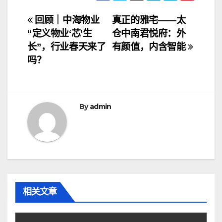
文
回顾｜中海物业
真正的雅宅——太
“定义物业‘芯’生
仓中南君悦府：外
章
长”，行业春天来了
有颜值，内含智能
导
吗？
航
By
admin
相关文章