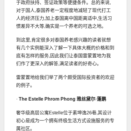
于政府扶持、签证政策等便捷条件。总的来说,
对于国人,泰国养老一定程度地减轻了现代打工
人的经济压力,加上泰国离中国距离适中,生活习
惯差异不大等,确实是一个养老的可选之地。
到这里,肯定很多对泰国养老感兴趣的读者就想
有几个实例能深入了解一下具体大概的价格和到
底有怎样的服务,因此我们让泰国雷蒙置地为我
们作了更深入的解答,满足读者的好奇心。
雷蒙置地给我们举了两个颇受国际投资者的欢迎
的例子。
·
The Estelle
Phrom Phong
雅丝黛尔
·
蓬鹏
奢华级高层公寓Estelle位于素坤逸26巷,其设计
初心是成为一个拥有终极生活方式设施服务的专
属社区。