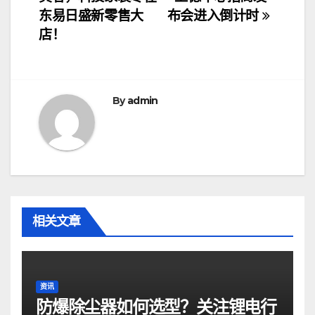
章
东易日盛新零售大
布会进入倒计时
导
店！
航
By
admin
相关文章
资讯
防爆除尘器如何选型？关注锂电行