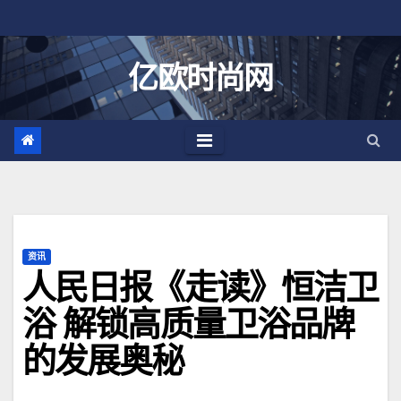
跳
至
内
亿欧时尚网
容
资讯
人民日报《走读》恒洁卫
浴 解锁高质量卫浴品牌
的发展奥秘