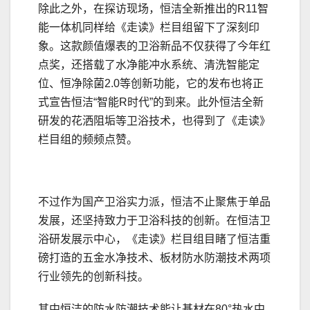
除此之外，在探访现场，恒洁全新推出的R11智
能一体机同样给《走读》栏目组留下了深刻印
象。这款颜值爆表的卫浴新品不仅获得了今年红
点奖，还搭载了水净能冲水系统、清洗智能定
位、恒净除菌2.0等创新功能，它的发布也将正
式宣告恒洁“智能R时代”的到来。此外恒洁全新
研发的花洒阻垢等卫浴技术，也得到了《走读》
栏目组的频频点赞。
不过作为国产卫浴实力派，恒洁不止聚焦于单品
发展，还坚持致力于卫浴科技的创新。在恒洁卫
浴研发展示中心，《走读》栏目组目睹了恒洁重
磅打造的五金水净技术、板材防水防潮技术两项
行业领先的创新科技。
其中恒洁的防水防潮技术能让基材在80°热水中