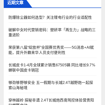
近期文章
防爆除尘器如何选型？关注锂电行业的行业适配性
破解中女时代营销密码：塑妍萃「再生力」战略的三
重进阶
荣获第八届“绽放杯”全国赛优秀奖——5G消息+AI赋
能，提升外籍来华人员支付便利性
长城皮卡1-4月全球累计销售67505辆 同比增长9.7%
蝉联中国皮卡销冠
够劲够野够安全 五一假期与长城2.4T越野炮一起探
索山海秘境
穿林越岭 探秘非遗 2.4T长城炮西南驾控体验营贵阳