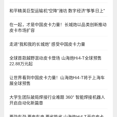
和平精英巨型运输机“空降”潍坊 数字经济“筝筝日上”
在一起，才是中国皮卡力量！长城炮以品类创新推动
皮卡市场扩容
走进“我和我的长城炮” 感受中国皮卡力量
全球首款越野混动皮卡登场 山海炮Hi4-T全球预售
22.88万元起
让世界看到中国皮卡力量！山海炮Hi4-T将于上海车
展全球预售
大学生团队破局焊接行业难题 360° 智能焊接机器人
开启自动化新篇章
要劲有劲 要电有电 要省能省 山海炮Hi4-T开启皮卡