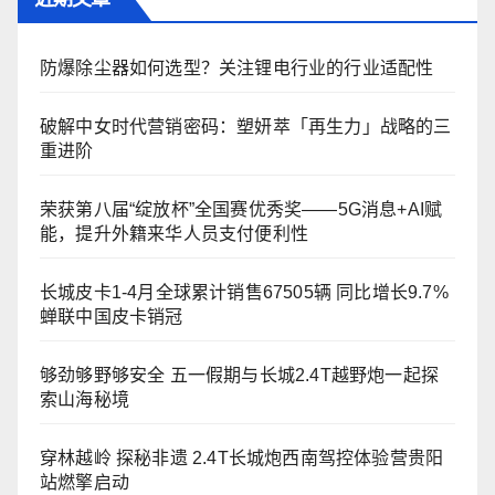
防爆除尘器如何选型？关注锂电行业的行业适配性
破解中女时代营销密码：塑妍萃「再生力」战略的三
重进阶
荣获第八届“绽放杯”全国赛优秀奖——5G消息+AI赋
能，提升外籍来华人员支付便利性
长城皮卡1-4月全球累计销售67505辆 同比增长9.7%
蝉联中国皮卡销冠
够劲够野够安全 五一假期与长城2.4T越野炮一起探
索山海秘境
穿林越岭 探秘非遗 2.4T长城炮西南驾控体验营贵阳
站燃擎启动