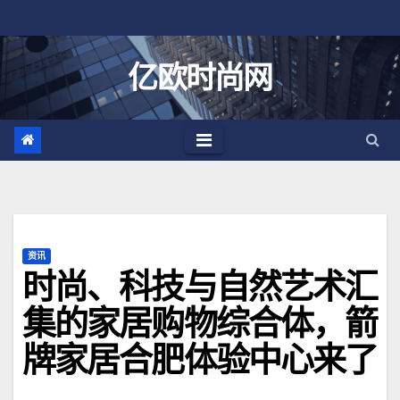
跳
至
内
亿欧时尚网
容
资讯
时尚、科技与自然艺术汇
集的家居购物综合体，箭
牌家居合肥体验中心来了