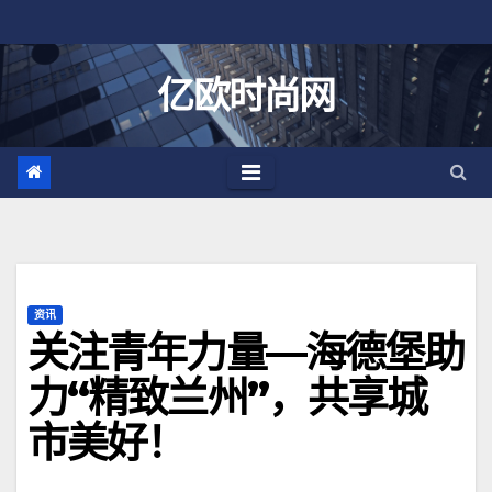
跳
至
内
亿欧时尚网
容
资讯
关注青年力量—海德堡助
力“精致兰州”，共享城
市美好！