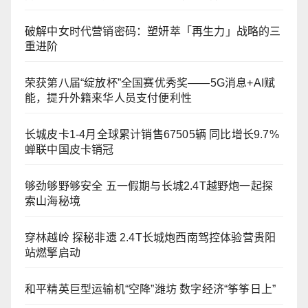
破解中女时代营销密码：塑妍萃「再生力」战略的三
重进阶
荣获第八届“绽放杯”全国赛优秀奖——5G消息+AI赋
能，提升外籍来华人员支付便利性
长城皮卡1-4月全球累计销售67505辆 同比增长9.7%
蝉联中国皮卡销冠
够劲够野够安全 五一假期与长城2.4T越野炮一起探
索山海秘境
穿林越岭 探秘非遗 2.4T长城炮西南驾控体验营贵阳
站燃擎启动
和平精英巨型运输机“空降”潍坊 数字经济“筝筝日上”