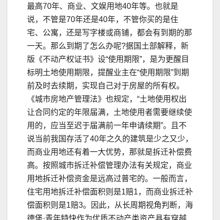
最高70年、商业、文娱用地40年等。也就是
说，不管是70年还是40年，不管你买的是住
宅、公寓，还是写字楼或商铺，都会有到期的那
一天。那么到期了怎么办呢?据国土部解释，新
版《不动产权证书》设“使用期限”，是为更醒目
标明土地使用期限，提醒业主在“使用期限”到期
前及时去续期，实现自己对于房屋的所有权。
《城市房地产管理法》也规定，“土地使用权出
让合同约定的年限届满，土地使用者需要继续使
用的，应当至迟于届满前一年申请续期”。且不
说当前我国存活了40年之久的建筑是少之又少，
而商业用地还有着一大优势，那就是拆迁补偿费
高。按照城市拆迁补偿管理办法有关规定，商业
用地拆迁补偿资金是远高过普宅的。一般而言，
住宅用地拆迁补偿面积则是1赔1，而商业拆迁补
偿面积则是1赔3。因此，从长周期视角判断，海
德堡·青年特快作为优质不动产类资产具有穿越