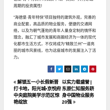
周期的投资属性!
“海德堡·青年特快”项目独特的建筑外观，完善的
商业配套，高品质的物业服务，便捷的交通网
络，以及为朝气蓬勃的青年人量身定制的情怀和
理念，融汇了城市发展和商圈经济为一体的现代
化都市生活方式，不仅将成为“精致兰州”一道亮
丽的城市风景线，也为这座城市的发展注入了活
力。
文
解锁五一小长假新晋
以实力载盛誉 |
打卡地，阳光城•京悦府
东原仁知服务跻
章
中央庭院美学示范区惊
身中国物业服务
导
艳绽放
20强