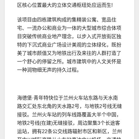
区核心位置最大的立体交通枢纽处应运而生!
该项目由四栋建筑构成的集精装公寓、宽品住
宅、一流办公和商业为一体的大型城市综合体项
目突破传统商业地产理念，以步入式开放街区独
特的下沉式商业广场设计美观的立体绿化，既扮
美了城市颜值又为地铁出行及来往的人群打造了
一个舒心的停留之所。城市建筑中的人文关怀是
一种润物细无声的持久过程。
海德堡·青年特快位于兰州火车站东路与天水南
路交汇处东北角的天水路2号，与地铁2号线无缝
接驳。兰州火车站的列车线路覆盖大半个中国，
地铁2号线(在建)无缝接驳，周边聚集3个长途客
运站，拥有22条公交线路辐射市区和新区，兰州