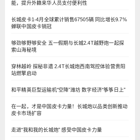
能，提升外籍来华人员支付便利性
长城皮卡1-4月全球累计销售67505辆 同比增长9.7%
蝉联中国皮卡销冠
够劲够野够安全 五一假期与长城2.4T越野炮一起探
索山海秘境
穿林越岭 探秘非遗 2.4T长城炮西南驾控体验营贵阳
站燃擎启动
和平精英巨型运输机“空降”潍坊 数字经济“筝筝日上”
在一起，才是中国皮卡力量！长城炮以品类创新推动
皮卡市场扩容
走进“我和我的长城炮” 感受中国皮卡力量