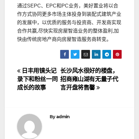
通过SEPC、EPC和PC业务，美好置业将以合
作方式协同更多市场主体投身到装配式建筑产业
的发展中，以优质的服务与投资商、开发商实现
合作共赢,尽快实现房屋智造业务的整体盈利,加
快由传统房地产商向房屋智造服务商转变。
文
日丰用镜头记
长沙风水很好的楼盘，
录下和粉丝一同
招商雍山湖有无量子代
章
成长的故事
言开盘将售馨
导
航
By
admin