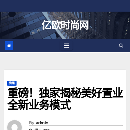
跳
至
内
亿欧时尚网
容
资讯
重磅！独家揭秘美好置业
全新业务模式
By
admin